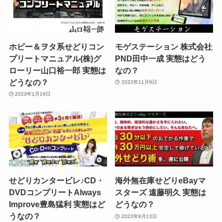
ホビー＆ヲタ系せどりコン
モゲステーション 株式会社
プリートマニュアル(株)グ
PND田中一成 実態はどう
ローリー山口裕一郎 実態は
なの？
どうなの？
2022年11月9日
2023年1月19日
せどりカンタービレ♪CD・
海外無在庫せどりeBayマ
DVDコンプリートAlways
スターズ 遠藤明久 実態は
Improve豊島猛利 実態はど
どうなの？
うなの？
2022年8月13日