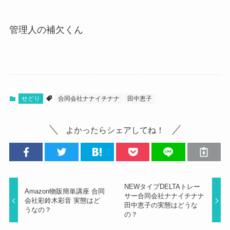
管理人の補欠くん
せどり
合同会社ナナイチナナ
田中恵子
よかったらシェアしてね！
NEWタイプDELTAトレー
Amazon物販簡単講座 合同
サー合同会社ナナイチナナ
会社彩鈴木彩音 実態はど
田中恵子の実態はどうな
うなの？
の？