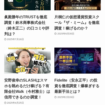
眞殿勝年のTRUSTを徹底
片桐仁の仮想通貨投資スク
調査！鈴木商事株式会社
ール『ザ・ミーム』を徹底
（鈴木正二）の口コミや評
調査！稼げるのか？
判は？
2025年6月30日
2025年7月16日
安野俊幸のSLASHはスマ
Fidelite（安永正平）の投
ホを眺めるだけ稼げる？有
資を徹底調査！爆稼ぎする
限会社Walk（今村雅士）は
最新手法とは？
信用できるのか調査！
2025年2月26日
2025年4月25日