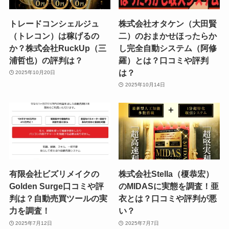
トレードコンシェルジュ
株式会社オタケン（大田賢
（トレコン）は稼げるの
二）のおまかせほったらか
か？株式会社RuckUp（三
し完全自動システム（阿修
浦哲也）の評判は？
羅）とは？口コミや評判
は？
2025年10月20日
2025年10月14日
有限会社ビズリメイクの
株式会社Stella（榎恭宏）
Golden Surge口コミや評
のMIDASに実態を調査！亜
判は？自動売買ツールの実
衣とは？口コミや評判が悪
力を調査！
い？
2025年7月12日
2025年7月7日