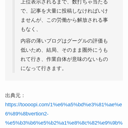
上位表示されるまで、数打ちゃ当たる
で、記事を大量に投稿しなければいけ
ませんが、この労働から解放される事
もなく、
内容の薄いブログはグーグルの評価も
低いため、結局、そのまま圏外にうも
れて行き、作業自体が意味のないもの
になって行きます。
出典元：
https://toooopi.com/1%e6%a5%bd%e3%81%ae%e
6%89%8bvertion2-
%e5%b3%b6%e5%b2%a1%e8%8c%82%e9%9b%