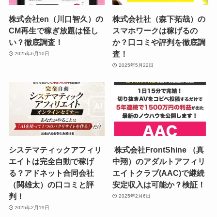
株式会社en（川口智久）の
株式会社社（森下拓哉）の
CM再生で稼ぎ放題は怪し
スマホワークは稼げるの
い？徹底調査！
か？口コミや評判を徹底調
査！
2025年6月10日
2025年5月22日
システマティックアフィリ
株式会社FrontShine （真
エイトは完全自動で稼げ
中翔）のアダルトアフィリ
る？アドネット合同会社
エイトクラブ(AAC)で継続
（関雄太）の口コミと評
安定収入は可能か？検証！
判！
2025年2月6日
2025年2月19日