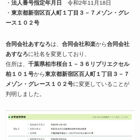
・
法人番号指定年月日
令和2年11月18日
・
東京都新宿区百人町１丁目３－７メゾン・グレ
ース１０２号
合同会社あすなろ
は、
合同会社和楽
から
合同会社
あすなろ
に社名を変更しており、
住所は、
千葉県柏市桜台１－３６リブリエクセル
柏１０１号
から
東京都新宿区百人町１丁目３－７
メゾン・グレース１０２号
に変更していることが
判明しました。