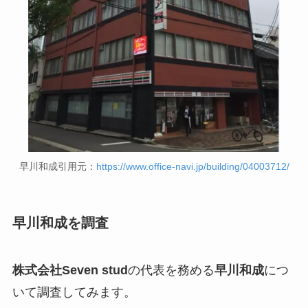
早川和成引用元：
https://www.office-navi.jp/building/04003712/
早川和成を調査
株式会社Seven stud
の代表を務める
早川和成
につ
いて調査してみます。