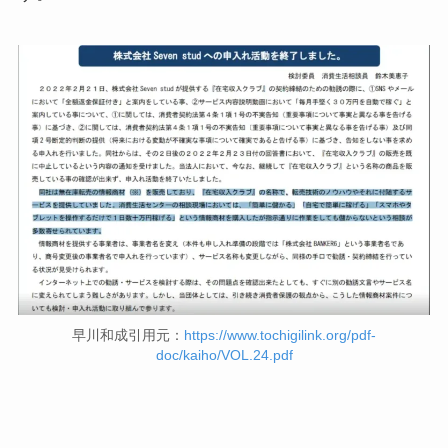
早川和成引用元：
https://www.tochigilink.org/pdf-
doc/kaiho/VOL.24.pdf