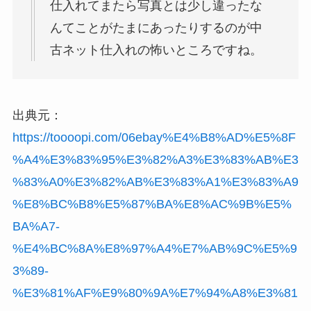
仕入れてまたら写真とは少し違ったな
んてことがたまにあったりするのが中
古ネット仕入れの怖いところですね。
出典元：
https://toooopi.com/06ebay%E4%B8%AD%E5%8F
%A4%E3%83%95%E3%82%A3%E3%83%AB%E3
%83%A0%E3%82%AB%E3%83%A1%E3%83%A9
%E8%BC%B8%E5%87%BA%E8%AC%9B%E5%
BA%A7-
%E4%BC%8A%E8%97%A4%E7%AB%9C%E5%9
3%89-
%E3%81%AF%E9%80%9A%E7%94%A8%E3%81