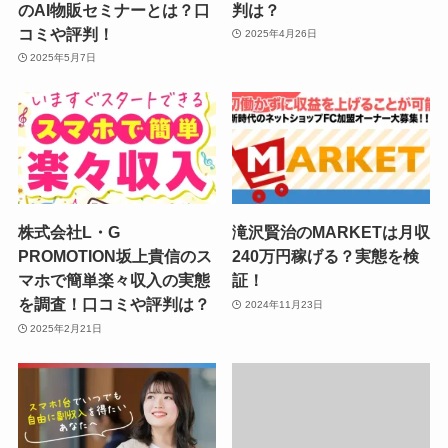
のAI物販セミナーとは？口
判は？
コミや評判！
2025年4月26日
2025年5月7日
株式会社L・G
滝沢賢治のMARKETは月収
PROMOTION坂上貴信のス
240万円稼げる？実態を検
マホで簡単楽々収入の実態
証！
を調査！口コミや評判は？
2024年11月23日
2025年2月21日